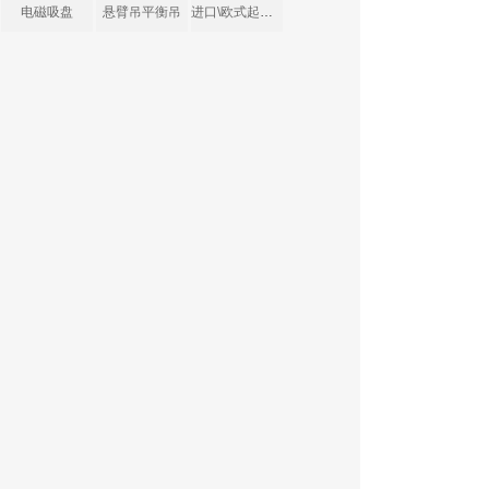
电磁吸盘
悬臂吊平衡吊
进口\欧式起重机