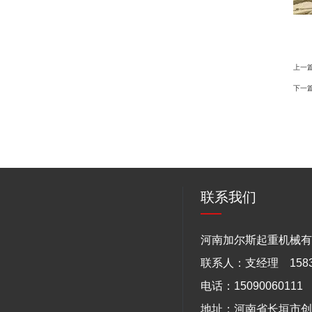
上一
下一
联系我们
河南加尔斯起重机械有
联系人：支经理 15837
电话：15090060111
地址：河南省长垣市创