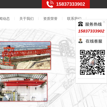
15837333902
闻动态
关于我们
资质荣誉
联系我们
15837333902