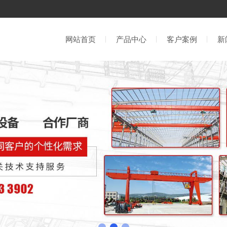
网站首页
产品中心
客户案例
新