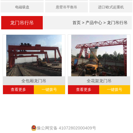
电磁吸盘
悬臂吊平衡吊
进口\欧式起重机
龙门吊行吊
首页
>
产品中心
>
龙门吊行吊
全包厢龙门吊
全花架龙门吊
查看更多
一键拨号
查看更多
一键拨号
豫公网安备 41072802000409号