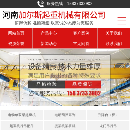
服务热线：15837333902
网站首页
产品中心
客户案例
关于我们
资质荣誉
新闻动态
常见问答
联系我们
电动单双梁起重机
电动葫芦系列
升降台（梯）
起重机行吊配件
提梁机架桥机
龙门吊行吊