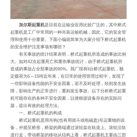
加尔斯起重机
是目前在运输业应用比较广泛的，其中桥式
起重机是工厂中常用的一种吊装运输机械，因此，它的安全管
理和使用十分重要。下面小编就简单为大家介绍下桥式起重机
的安全维护注意事项有哪些？
有关事故的统计结果表明．桥式起重机所造成的事故比例
大。如对42次起重死亡和重伤事故统计，由于桥式起重机所
造成的事故占全部事故的90%。我厂现有ll台桥式起重机，额
定载荷为5～15吨近年来，在日常的使用管理过程中，发现了
一些影响设备性能的不安全因素，若不及时处理，轻则发生故
障，影响生产的正常进行，重则发生事故。以下分析桥式起重
机可能存在的各种不安全因素．以便根据设备存在的实际问
题，提出有效的处理方法。
一、桥式起重机的构成
桥式起重机是用吊钩(也有用抓斗或电磁盘)吊运重物的设
备，外观呈桥形，桥架的两端通过滚轮架在轨道上。滚轮沿轨
道行走，带动桥架的移动从结构上看，桥式起重机主要由三部