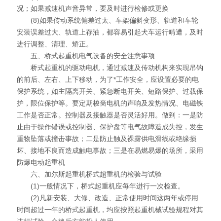
况；如果减速机声音异常，要及时进行检修或更换
(8)如果传动系统偏差过太、车架偏斜变形、轨道和车轮
安装误差过大、轨道上存油，都容易引起犬车运行啃遭，及时
进行调整、清理、矫正。
五、桥式起重机电气设备的安全注意事项
桥式起重机的驱动电机，通过减速及传动机构来实现吊钩
的前后、左右、上下移动，为了*工作安全，应设置必要的电
保护系统，如主隔离开关、紧急断电开关、短路保护、过载保
护，限位保护等。要定期梭啬电机的声响及发热情况、电磁铁
工作是否正常。控制器及接触器是否灵活好用。做到：一是防
止由于操作错误或控制器、保护盘等电气故障造成失控，发生
重物坠落或撞击事故；二是防止触及裸露供电滑线或绝缘损
坏、接地不良而造成触电事故；三是在易燃易爆的场所，采用
防爆电动起重机
六、加尔斯起重机桥式超重机的检验与试验
(1)一般情况下，桥式起重机应每年进行一次检查。
(2)凡新安装、大修、改造、正常使用时间这两年或停用
时间超过一年的桥式起重机，均应按照起重机械试验规程对其