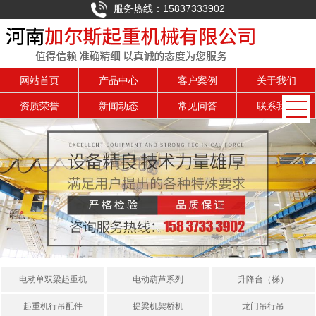
服务热线：15837333902
网站首页
产品中心
客户案例
关于我们
资质荣誉
新闻动态
常见问答
联系我们
电动单双梁起重机
电动葫芦系列
升降台（梯）
起重机行吊配件
提梁机架桥机
龙门吊行吊