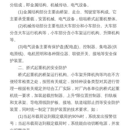
分组成，即金属结构、机械传动、电气设备。
(1)金属结构部分主要由桥架、走台、驾驶室等构成。它
主要承受重载，安置机械、电气设备，组啦桥式起重机整体。
(2)机械传动部分主要包括大车部分和小车部分。大车部
分含大车运行机构等，小车部分含小车架运行机构、升降机构
等。
(3)电气设备主要有保护盘(配电盘)、控制器、集电器(供
电滑线)、电机照明和各种限位器、联锁开关、接地等安全保
护装置。
二、挢式起重机的安全防护
桥式起重机的桥架运行机构、小车架升降机拘等均在不方
便经常检查之处，按照有关规定．按特种设备类型对其进行管
理一根据有关规定并结合工厂实际，对厂内各单位的桥式起重
机统一要求，加装超载控制器、上升*限位置控制器、扫轨板
和支承架、导电滑线防护板、接地、轨道端部止挡等安全防护
装置，同时统一制定了防护装置的技术要求。如：
(1)当起吊载荷达到额定载荷的90%时，系统发出报警信
号；当起吊载荷达到额定载荷时，系统能自动切断电源，并发