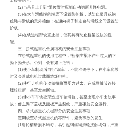
出报警信号。
(2)当吊具上升到*限位置时应能自动切断升降电源。
(3)在大车滑线端的端梁下设置防护板，以防止吊具或钢
丝绳与滑线的意外接触：在通向梯子和走台与滑线之间设置防
护板。
(4)在轨道端部设置止挡，使其具有防止桥架脱轨的性
能。
三、挢式起重机金属结构的安全注意事项
在桥式起重机的使用过程中，*桥架主梁不产生过大的下
挠下挠变形。否则，会有如下危害：
(1)使小车制动后自行“溜车”，不能准确停下，在小车爬坡
时又会造成电机过载而烧坏电机。
(2)使行走机构传动轴扭曲而受力过太。造成联轴节连接
螺栓扭断，甚至发生断轴。
(3)使小车车轨变形造成车轮滑轨，甚至出现小车出轨事
故；使主粱下盖板及腹板产生裂纹，严重硪胁安全运行。
四、桥式起重机机械部分的安全注意事项
定期梭查桥式起重机的零部件，避免事故的发生
(1滑轮槽磨损不均匀，易引起钢丝绳滑轮接触均匀，严重