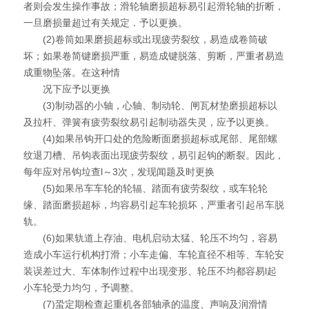
者则会发生操作事故；滑轮轴磨损超标易引起滑轮轴的折断，
一旦磨损量超过有关规定．予以更换。
(2)卷筒如果磨损超标或出现疲劳裂纹，易造成卷筒破
坏；如果卷简键磨损严重，易造成键脱落、剪断，严重者易造
成重物坠落。在这种情
况下应予以更换
(3)制动器的小轴，心轴、制动轮、闸瓦材垫磨损超标以
及拉杆、弹簧有疲劳裂纹易引起制动器失灵，应予以更换。
(4)如果吊钩开口处的危险断面磨损超标或尾部、尾部螺
纹退刀槽、吊钩表面出现疲劳裂纹，易引起钩的断裂。因此，
每年应对吊钩垃查l～3次，发现闻题及时更换
(5)如果吊车车轮的轮辐、踏面有疲劳裂纹，或车轮轮
缘、踏面磨损超标，均容易引起车轮损坏，严重者引起吊车脱
轨。
(6)如果轨道上存油、电机启动太猛、轮压不均匀，容易
造成小车运行机构打滑；小车走偏、车轮直径不相等、车轮安
装误差过大、车体制作过程中出现变形、轮压不均都容易l起
小车轮受力均匀，予调整。
(7)蛩定期检查起重机各部轴承的温度、声响及润滑情