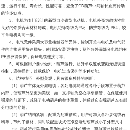
速，运行平稳、寿命长、性能可靠，避免了CD葫芦中间轴长距离传动
的许多缺点。
3、电机为专门设计的新型自冷锥型电动机，电机外壳为散热性能
良好的铝质合金材料铸成，电机绝缘等级为F级，防护等级为IP54，较
平常电机均高一级。
4、电气元件采用大容量接触器等元件，控制开关与电机及电气部
件的连接运用快速插头，使现场安装更快捷；葫芦各外漏部分电缆均有
PE波纹管保护，保证电缆连接可靠。
5、可根据用户要求做到：葫芦运行、起升单双速或变频无级调速
控制，遥控操作，过载保护，电机过热保护等多种功能。
6、结构精巧，外型美观，具有很多独特的创新：
（1）葫芦主体无外漏电缆，各处电缆均通过各种手段布置于葫芦
内部，使葫芦外型更为美观；如：支撑轴为空心厚壁钢管，在保证使用
强度的前题下，减轻了电动葫芦的整体重量，并通过它实现葫芦左右部
分电缆的穿越。
（2）葫芦结构紧凑，配重为配重箱式，用户可加入各种废钢或石
料等，节约了钢材，同时较配重块式低净空电动葫芦减小了外型尺寸；
（3）葫芦运行采用NF系列斜齿轮减速机驱动，两侧驱动轮通过一