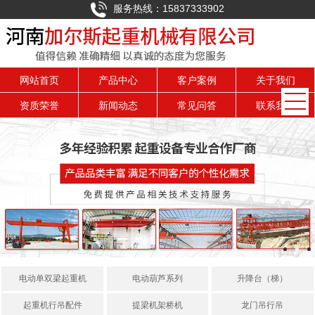
服务热线：15837333902
网站首页
产品中心
客户案例
关于我们
资质荣誉
新闻动态
常见问答
联系我们
电动单双梁起重机
电动葫芦系列
升降台（梯）
起重机行吊配件
提梁机架桥机
龙门吊行吊