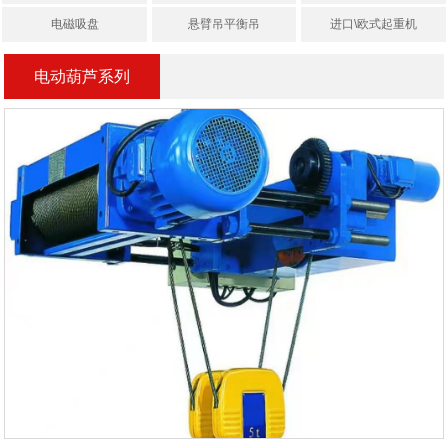
电磁吸盘
悬臂吊平衡吊
进口\欧式起重机
电动葫芦系列