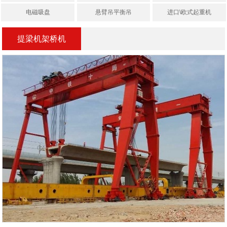
电磁吸盘
悬臂吊平衡吊
进口\欧式起重机
提梁机架桥机