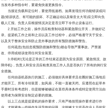
当发布多种指令时，要避免快速更换指令。
当接近负载和定位时，要使用低速档。如果发现任何功能错误或问
题(错误状态、有可能的损坏、不正确运动以及噪音太大等)应立即向负
载人汇报。负责人应根据情况决定是否立即下令停止设备运行。
2.开始工作之前，操作员应检查制动器和紧急限位开关，并做好记
录。提梁机工作之前和之后以及工作过程中，必须严格遵守关于安全、
以及关于整体安全和防止意外事故的所有预防措施和警告。
任何疏忽(包括忽视预防措施和警告)都会导致严重事故。严禁篡
改、停用或错误使用任何安全装置。
3.停机时(无论是正常的工作结束还是因为安全原因、紧急情况、故
障停机)，负责人和安全员应检查其他工作人员是否执行了所有的例行安
全措施。
任何由该机器执行的施工，必须做好具体要求且在圈好施工场地后
才能开工。所有冷却装置，如风扇，不能一直被关闭。应遵照在起草本
手册时没有考虑到，但是能够被确证在某些具体条件或特定使用方法由
使用者为保障安全制定必要的措施。
以上三点就是提梁机的操作要求，只有严格按照操作要求进行作
业，才能避免一些操作失误导致的问题，这能够大大提高作业人员的安