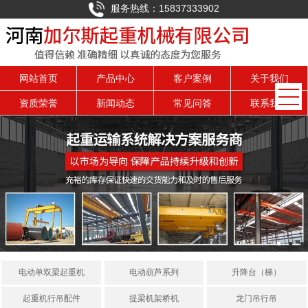
服务热线：15837333902
网站首页
产品中心
客户案例
关于我们
资质荣誉
新闻动态
常见问答
联系我们
电动单双梁起重机
电动葫芦系列
升降台（梯）
起重机行吊配件
提梁机架桥机
龙门吊行吊