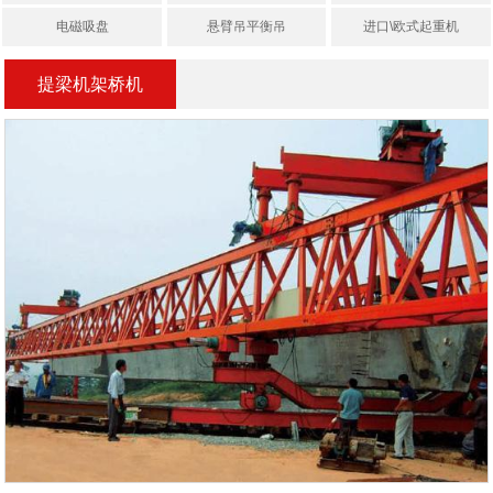
电磁吸盘
悬臂吊平衡吊
进口\欧式起重机
提梁机架桥机