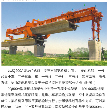
以JQ900A型龙门式双主梁三支腿架桥机为例，主要由机臂、一号
起重小车、二号起重小车、一号柱、二号柱、三号柱、液压系统、电气
系统、柴油发电机组以及安全保护监控系统等部分组成（附图1）。
JQ900A型架桥机架梁作业为跨一孔简支式架梁，由YL900型运梁
车运梁至架桥机尾部喂梁，起重小车吊梁拖拉取梁，空中微调箱梁位置
就位，架桥机采用液压驱动轮胎走行，步履纵移过孔作业方式。可以架
设32m、24m、20m双线整孔箱梁，适应架设较小曲线半径R5500m，