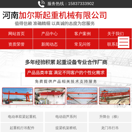
服务热线：15837333902
网站首页
产品中心
客户案例
关于我们
资质荣誉
新闻动态
常见问答
联系我们
电动单双梁起重机
电动葫芦系列
升降台（梯）
起重机行吊配件
提梁机架桥机
龙门吊行吊