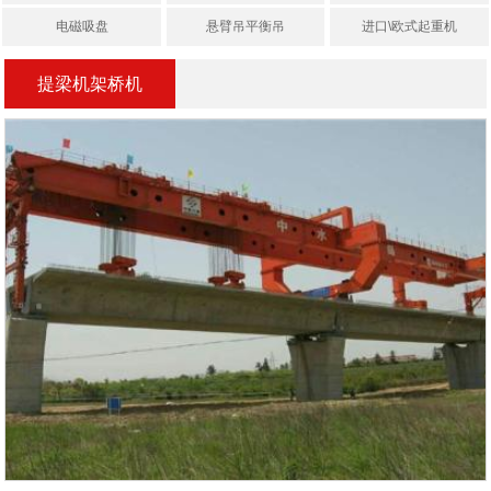
电磁吸盘
悬臂吊平衡吊
进口\欧式起重机
提梁机架桥机