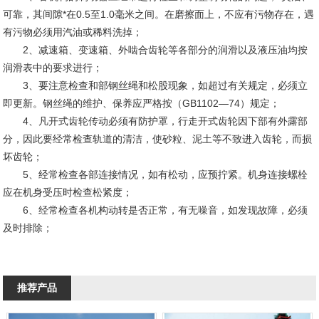
可靠，其间隙*在0.5至1.0毫米之间。在磨擦面上，不应有污物存在，遇
有污物必须用汽油或稀料洗掉；
2、减速箱、变速箱、外啮合齿轮等各部分的润滑以及液压油均按
润滑表中的要求进行；
3、要注意检查和部钢丝绳和松股现象，如超过有关规定，必须立
即更新。钢丝绳的维护、保养应严格按（GB1102—74）规定；
4、凡开式齿轮传动必须有防护罩，行走开式齿轮因下部有外露部
分，因此要经常检查轨道的清洁，使砂粒、泥土等不致进入齿轮，而损
坏齿轮；
5、经常检查各部连接情况，如有松动，应预拧紧。机身连接螺栓
应在机身受压时检查松紧度；
6、经常检查各机构动转是否正常，有无噪音，如发现故障，必须
及时排除；
推荐产品