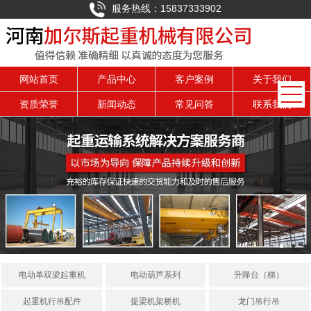
服务热线：15837333902
网站首页
产品中心
客户案例
关于我们
资质荣誉
新闻动态
常见问答
联系我们
电动单双梁起重机
电动葫芦系列
升降台（梯）
起重机行吊配件
提梁机架桥机
龙门吊行吊